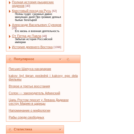
Полная история рыцарских
орденов
[40]
Крестовый поход на Русь
[62]
Полны чудес сказанья давно
минувших дней Про громкие деянья
былых богатырей
Александр Васильевич Суворов
[29]
Его жизнь и военная деятельность
От Петра до Павла
[48]
Забытая история Российской
империи
История древнего Востока
[1096]
Популярное
Письмо Шапуха нахарарам
kakov_byl_tigran_poslednij_i_kakovy_ego_dela
фильмы
Второе и третье восстания
Солон — законодатель Афинский
Царь Ростом просит у Левана Дадиани
сестру Марию в царицы
Напоминание о мифологии
Рабы среди свободных
Статистика