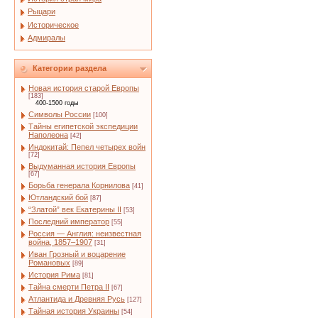
Рыцари
Историческое
Адмиралы
Категории раздела
Новая история старой Европы
[183]
400-1500 годы
Символы России
[100]
Тайны египетской экспедиции
Наполеона
[42]
Индокитай: Пепел четырех войн
[72]
Выдуманная история Европы
[67]
Борьба генерала Корнилова
[41]
Ютландский бой
[87]
“Златой” век Екатерины II
[53]
Последний император
[55]
Россия — Англия: неизвестная
война, 1857–1907
[31]
Иван Грозный и воцарение
Романовых
[89]
История Рима
[81]
Тайна смерти Петра II
[67]
Атлантида и Древняя Русь
[127]
Тайная история Украины
[54]