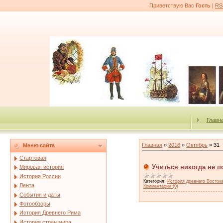
Приветствую Вас
Гость
|
RS
Главн
Главная
»
2018
»
Октябрь
»
31
Меню сайта
Стартовая
Учиться никогда не п
Мировая история
История России
Категория:
История древнего Восток
Лента
Комментарии (0)
События и даты
Фотообзоры
История Древнего Рима
История стран мира