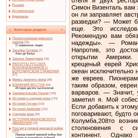
Рыцари
Историческое
Адмиралы
Категории раздела
Происхождения римского
народа
[33]
О знаменитых людях
Загадка Гитлера
[7]
Ален де Бенуа
Законы Хаммурапи
[34]
РАПОРТЫ РУССКИХ
ВОЕНАЧАЛЬНИКОВ О
БОРОДИНСКОМ СРАЖЕНИИ
[27]
Мифы древнего мира
[99]
БЛИЖНИЙ ВОСТОК
[64]
История десяти тысячелетий
Занимательная Греция
[156]
История в средние века
[270]
История Грузии
[103]
История Армении
[152]
Средние века
[50]
ИСТОРИЯ МАХНОВСКОГО
ДВИЖЕНИЯ
[55]
Россия в первой мировой войне
[157]
Период первой мировой войны был
одним из важнейших рубежей