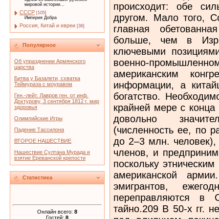
мировой истории...
СССР
[105]
Империя Добра
Россия, Китай и евреи
[36]
Популярное
Об упразднении Армянского
царства
Битва у Базалети, схватка
Теймураза с моуравом
Ген.-лейт. Лавров ген. от инф.
Дохтурову, 3 сентября 1812 г. мир
здоровья
Олимпийские Игры
Падение Тассилона
ВТОРОЕ НАШЕСТВИЕ
Нашествие Султана Мурада и
взятие Ереванской крепости
Статистика
Онлайн всего:
8
Гостей:
8