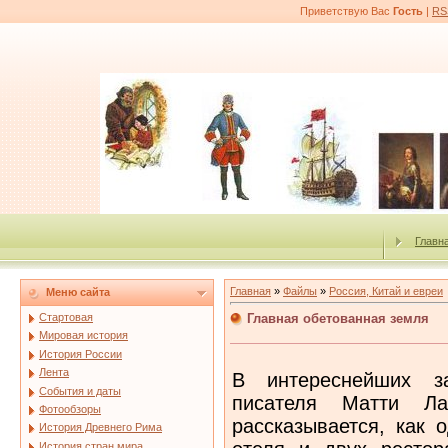
Приветствую Вас
Гость
|
RS
Главн
Главная
»
Файлы
»
Россия, Китай и евреи
Меню сайта
Главная обетованная земля
Стартовая
Мировая история
История России
Лента
В интереснейших заметках известного финского писателя Матти Ларни о посещении Израиля рассказывается, как один местный сионист («хозяин отеля и двух ресторанов») спрашивает автора: — Симон Визенталь вам знаком? — Слышал это имя. Не он ли заправляет австрийским филиалом израильской разведки? — Может быть, но он занимается кое-чем еще. Это исследователь, историк и писатель. Рекомендую вам обязательно прочесть его «Паруса надежды». — Роман или путевые заметки? — Напротив, это достоверный исторический труд об открытии Америки. Визенталь доказывает, что крещеный еврей Христофор Колумб отправился за океан исключительно на поиски новых земель для тех же евреев. Пионерами американских прерий были, таким образом, евреи. Они-то и отвоевали страну у варваров. — Значит, у вас две «святые земли»? — заметил я. Мой собеседник заговорил о погоде».207 Если добавить к этому, что китайцы время от времени поговаривают, будто они открыли Америку задолго до Колумба,208то возникает чуть ли не опасность их столкновения с сионистами за американский континент. Однако никакого столкновения не происходит: обе силы отлично уживаются друг с другом. Мало того, Соединенные Штаты для них — главная обетованная земля. Евреев там вдвое больше, чем в Израиле, они владеют многими ключевыми позициями в экономике, в том числе в военно-промышленном комплексе, управляют американским конгрессом, средствами массовой информации, а китайцев очень привлекает все это богатство. Необходимо также учесть, что в США, по крайней мере с конца прошлого столетия, существует довольно значительная китайская община (численность ее, по разным данным, колеблется от 1 до 2–3 млн. человек), включающая в себя и рядовых членов, и предпринимателей, ученых, даже военных, поскольку этническим китайцам разрешено служить в американской армии. Помимо этих официальных эмигрантов, ежегодно десятки тысяч человек переправляются в Соединенные Штаты из КНР тайно.209 В 50-х гг. некоторые американские китайцы под влиянием пекинской пропаганды вернулись на родину. Самая колоритная фигура среди них — физик-ядерщик Цянь Сюэсэнь, который прожил в США 20 лет, окончил два университета, был директором лаборатории в Калифорнийском технологическом институте, полковником ВВС США и по совместительству сотрудником ЦРУ. Если учесть, что он и его спутники (вернувшиеся вместе с ним 39 американских ученых китайского происхождения) привезли около тонны научной и технической документации, не приходится удивляться, что в 1964 г. Китай испытал свою первую атомную борьбу, в 1967 г. — водородную, а в 1969 г. «капиталист» Цянь Сюэсэнь стал членом ЦК КПК. Соединенные Штаты фактически помогли КНР овладеть ядерным оружием.210 И хотя 50-60-е годы считаются периодом холодной войны между США и Китаем, империалистическо-сионистские и маоистские круги все время нащупывали путь навстречу друг другу. В начале «культурной революции», которая, казалось, была резко враждебна всему буржуазному, руководители американских информационных служб дали указание своим центрам за границей «использовать все возможности для укрепления позиций сторонников Мао», потому что среди китайских лидеров Мао Цзэдун наиболее полно выражал антисоветские интересы «международного сообщества». В свою очередь, 25 ноября 1968 г. временный поверенный в делах Китая в Польше вручил послу США Уолтеру Стесселу ноту с предложением возобновить со следующего года китайско-американские переговоры. «Признаться, — пишет один из тогдашних членов дипломатического корпуса в Пекине, — для нас это было как гром среди ясного неба», ибо сия инициатива оказалась первой после длительного ультрареволюционного трезвона. Самую активную роль в сближении Китая с Соединенными Штатами сыграл крупный сионист Генри Киссинджер — помощник президента по национальной безопасности, а затем госсекретарь США. Он несколько раз летал в Китай, чтобы к 1972 г. подготовить известный пекинский вояж президента Никсона. В результате в том же году в КНР побывало 73 американских делегации, а в следующем году — 105. Количество китайских делегаций, посетивших США, сразу увеличилось с 4 до 105, то есть в 26 раз! Особое место в планах пекинского руководства занимают американцы китайского происхожден
События и даты
Фотообзоры
История Древнего Рима
История стран мира