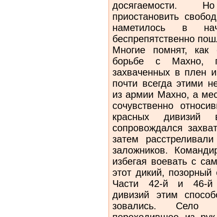
досягаемости. Н
приостановить свобод
наметилось в н
беспрепятственно пош
Многие помнят, как 
борьбе с Махно, п
захваченных в плен и
почти всегда этими н
из армии Махно, а ме
сочувственно относи
красных дивизий
сопровождался захват
затем расстреливали
заложников. Команди
избегая воевать с са
этот дикий, позорный
Части 42-й и 46-й 
дивизий этим спосо
зовались. Село 
переходившее из рук