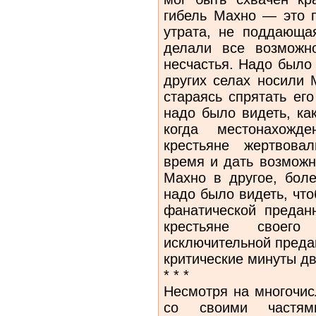
гибель Махно — это п
утрата, не поддающа
делали все возможно
несчастья. Надо было 
других селах носили 
стараясь спрятать ег
надо было видеть, ка
когда местонахожде
крестьяне жертвова
время и дать возможн
Махно в другое, бол
надо было видеть, что
фанатической предан
крестьяне своег
исключительной преда
критиче­ские минуты д
* * *
Несмотря на многочис
со своими частям