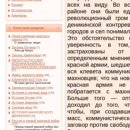
всех на виду. Во в
Рыцари
районе они были ед
Историческое
Адмиралы
революционный гром
деникинской контрр
Категории раздела
городов и сел понима
Происхождения римского
Это обстоятельство
народа
[33]
О знаменитых людях
уверенность в том
Загадка Гитлера
[7]
застрахованы от 
Ален де Бенуа
Законы Хаммурапи
[34]
определенным мнением
РАПОРТЫ РУССКИХ
красной армии, шедшей
ВОЕНАЧАЛЬНИКОВ О
БОРОДИНСКОМ СРАЖЕНИИ
вся клевета комму­ни
[27]
Мифы древнего мира
[99]
махновцев; что на но
БЛИЖНИЙ ВОСТОК
[64]
красная армия не
История десяти тысячелетий
Занимательная Греция
[156]
побратается с махн
История в средние века
[270]
Больше того — оп­т
История Грузии
[103]
История Армении
[152]
доходил до того, ч
Средние века
[50]
чтобы, при создавш
ИСТОРИЯ МАХНОВСКОГО
ДВИЖЕНИЯ
[55]
масс, коммунистичес
Россия в первой мировой войне
заговор против свобод
[157]
Период первой мировой войны был
одним из важнейших рубежей