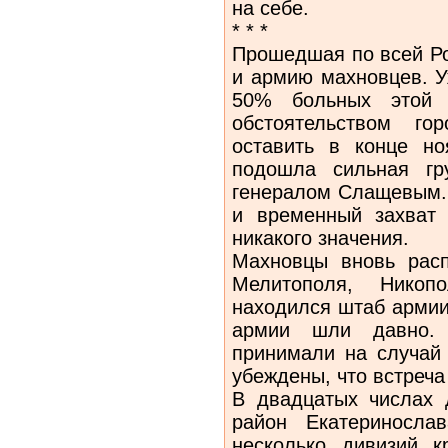
на себе.
* * *
Прошедшая по всей Ро
и армию махновцев. У
50% больных этой 
обстоятельством го
оставить в конце но
подошла сильная гр
генералом Слащевым. 
и временный захват 
никакого значения.
Махновцы вновь расп
Мелитополя, Никоп
находился штаб армии
армии шли давно.
принимали на случай 
убеждены, что встреча
В двадцатых числах 
район Ека­териносл
несколько дивизий к