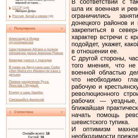
В соответствии с та
мировой истории...
шла их во­енная и ре
СССР
[105]
Империя Добра
ограничились заня
Россия, Китай и евреи
[36]
донецкого районов и 
закрепиться в север
Популярное
характер встречи с к
Александр в Индии
грузоперевозки
подойдет, укажет, ка­к
Царствование Абгара и полное
в отношении ее.
обложение данью Армении Римом
С другой стороны, ча
Комедия учится у трагедии
того мне­ния, что не
В гневе на Дауд-хана шах Сефи
военной областью де
убил брата его Имамкули-хана с
детьми
что необходимо гла
Первое разделение Руси.
рабочую и крестьянск
Ярослав I Мудрый.
революционного стро
Египет и царь Камбис
рабочих — уез­дные
Смеющийся философ
ближайшая практическ
Статистика
начать помощь рев
шевистского тупика.
И оптимизм махно
Онлайн всего:
16
необходимости прежде
Гостей:
16