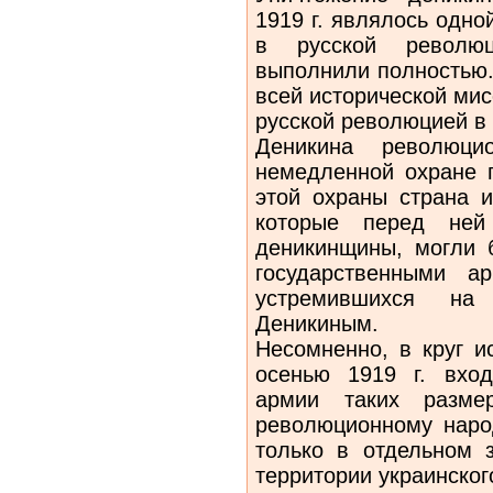
1919 г. яв­лялось одн
в русской револю
выполнили полностью.
всей исторической ми
русской революцией в
Деникина революци
немедленной охране п
этой охраны страна и
которые перед ней
деникин­щины, могли
государственными а
устремившихся на
Деникиным.
Несомненно, в круг и
осенью 1919 г. вхо
армии таких разме
революционному наро
только в отдельном 
терри­тории украинског