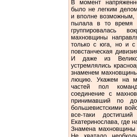
В момент напряженн
было не легким делом
и вполне возможным, 
пылала в то время п
группировалась в
махновщины направля
только с юга, но и 
повстанческая ди­виз
И даже из Велико
устремлялись красноа
знаменем махновщины 
люцию. Укажем на м
частей пол коман
соединение с махнов
принимавший по до
большевистскими войс
все-таки достигши
Екатеринослава, где 
Знамена махновщины 
Не хва­тало необход