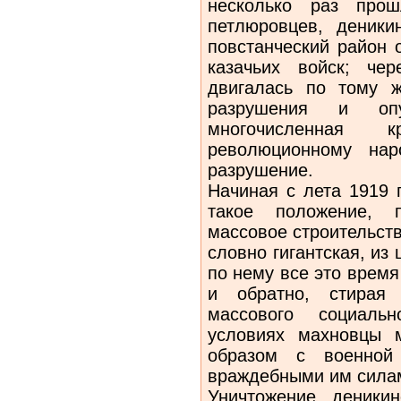
несколько раз прошл
петлюровцев, деники
повстанческий район 
ка­зачьих войск; ч
двигалась по тому ж
разрушения и оп
многочисленная 
революционному нар
разрушение.
Начиная с лета 1919 
такое положение, 
массовое строительст
словно гигантская, из
по нему все это время
и обратно, стирая
массового со­циаль
условиях махновцы м
образом с военной
враждебными им сила
Уничтожение деники