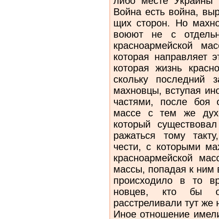
либо месте Украины в
Война есть война, вы
щих сторон. Но махно
воюют не с отдельн
красноармейской мас
которая направляет э
которая жизнь красно
скольку последний 
махновцы, вступая ин
частями, после боя 
массе с тем же дух
который существовал
ражаться тому такт
чести, с кото­рыми м
красноармейской мас
массы, попадая к ним в
происходило в то вр
новцев, кто бы о
расстреливали тут же 
Иное отношение имели