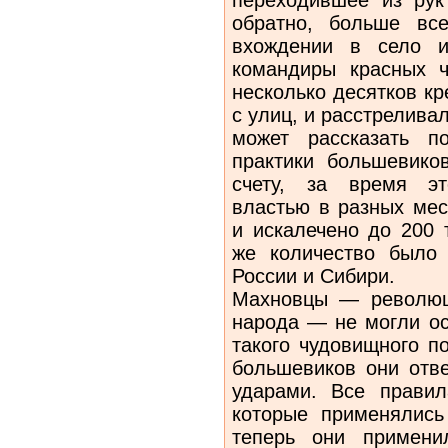
обратно, больше вс
вхождении в село и
командиры красных ч
несколько де­сятков к
с улиц, и расстрелива
может рассказать п
практики большевико
счету, за время эт
властью в разных мес
и искалечено до 200 т
же количество было
России и Сибири.
Махновцы — революц
народа — не могли ос
такого чудовищного п
большевиков они отв
ударами. Все правил
которые применялись
теперь они при­мен