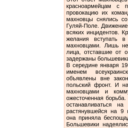
красноар­мейцам с 
провокацию их коман
махновцы снялись со
Гуляй-Поле. Движение
вся­ких инцидентов. 
желания вступать в
махновцами. Лишь не
лица, отставшие от о
задержаны большевик
В середине января 19
именем всеукраин
объявлены вне закон
польский фронт. И н
махновцами и комму
ожесто­ченная борьба
останавливаться на
растянувшейся на 9 
она приняла беспощад
Большевики надеялис