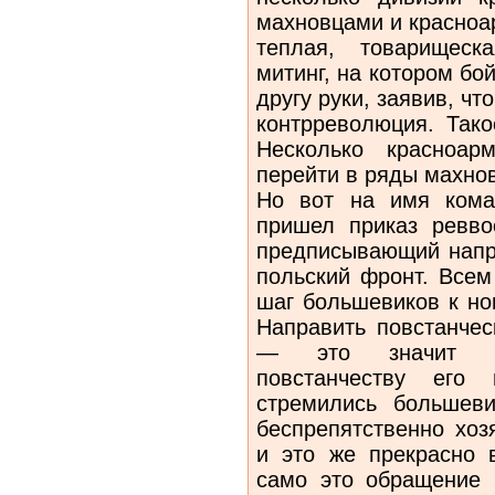
махновцами и красно
теплая, товарищеск
митинг, на котором бо
другу руки, заявив, чт
контрреволюция. Тако
Несколько красноар
перейти в ряды махно
Но вот на имя кома
пришел при­каз ревво
предписывающий напр
польский фронт. Всем
шаг большевиков к но
Направить повстанче
— это значит пе
повстанчеству его
стремились большеви
беспре­пятственно хо
и это же прекрасно 
само это обращение в