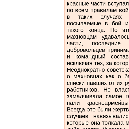
красные части вступа
по всем правилам вой
в таких случаях 
посылаемые в бой и
такого конца. Но э
махновцам удавалось
части, последние р
добровольцев принима
и командный состав
исключая тех, за кото
Неоднократно советск
о мах­новцах как о б
списки павших от их 
работников. Но влас
замалчивала самое г
пали красноармейцы
Всегда это были жерт
случаев навязы­вали
которые она толкала м