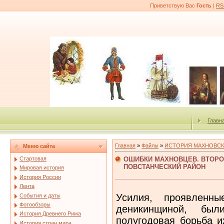
Приветствую Вас
Гость
|
RS
Главн
Главная
»
Файлы
»
ИСТОРИЯ МАХНОВСК
Меню сайта
ОШИБКИ МАХНОВЦЕВ. ВТОРО
Стартовая
ПОВСТАНЧЕСКИЙ РАЙОН
Мировая история
История России
Лента
Усилия, проявленн
События и даты
Фотообзоры
деникинщиной, был
История Древнего Рима
полугодовая борьба и
История стран мира