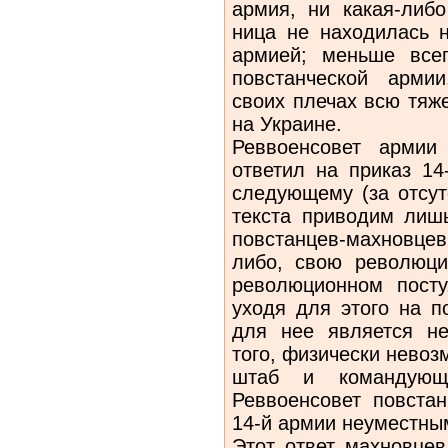
армия, ни какая-либо
ница не находилась н
армией; меньше все
повстанческой арми
своих плечах всю тяж
на Украине.
Реввоенсовет армии 
ответил на приказ 14
следующему (за отсут
текста приводим лиш
повстанцев-махновце
либо, свою революци
революци­онном пост
уходя для этого на п
для нее является не
того, физически невозм
штаб и командующ
Реввоенсо­вет повста
14-й армии неуместны
Этот ответ махновце