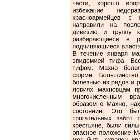
части, хорошо воо
избежание недора
красноармейцев с 
направили на после
дивизию и группу к
разбирающиеся в р
подчиняющиеся власт
В течение января ма
эпидемией тифа. Вс
тифом. Махно боле
форме. Большинство
болезнью из рядов и р
ловиях махновцам п
многочислен­ным вр
образом о Махно, на
состоянии. Это бы
трогательных забот 
крестьяне, были силь
опасное по­ложение М
мог быть схвачен кр