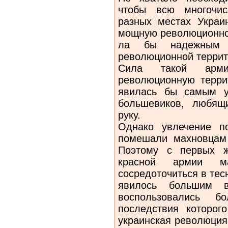
чтобы всю многочис
разных местах Украи
мощную революционно-
ла бы надежным 
революционной терри­т
Сила такой арми
революционную тер­ри
явилась бы самым у
большевиков, любящ
руку.
Однако увлечение п
помешали махновцам 
Поэтому с первых ж
красной армии м
сосредоточиться в тес
яви­лось большим 
воспользовались б
последствия которо
украинская революция