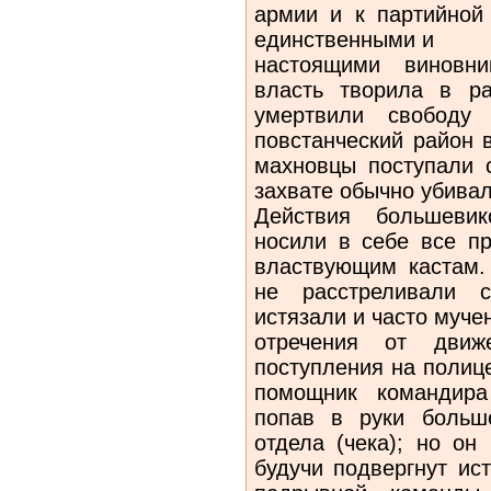
армии и к партийной 
единственными и
настоящими виновни
власть творила в ра
умертвили свободу 
повстанческий район 
махновцы поступали 
захвате обыч­но убивал
Действия большеви
носили в себе все пр
властвующим кастам. 
не расстреливали с
истязали и часто муче
отречения от движ
поступления на по­лиц
помощник командира 
попав в руки больше
отдела (чека); но он
будучи подвергнут ис