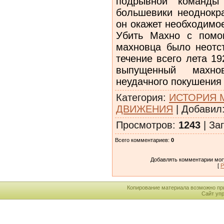
подрывной коман­ды
большевики неоднокра
он окажет необходимо
Убить Махно с помощ
махновца было неотс
течение всего лета 19
выпущенный мах­н
неудачного покушения
Категория
:
ИСТОРИЯ 
ДВИЖЕНИЯ
|
Добавил
Просмотров
:
1243
|
Заг
Всего комментариев
:
0
Добавлять комментарии могу
[
Р
Копирование материала возможно пр
Сайт уп