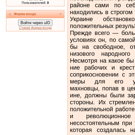
Пользователей:
0
районе сами по се
находились в строгом 
Форма входа
Украине обстано
Войти через uID
положительных резуль
Старая форма входа
Прежде всего — больш
условиях он, по само
бы на свободное, от
низового народного
Несмотря на какое бы
ние рабочих и крес
соприкосновении с э
меры для его унич
махновцы, попав в це
ине, должны были зар
стороны. Их стремле
положительной работе
и революционно
несостоятельным при 
которая со­здалась 