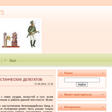
ица
1:35
Вход
Поиск
ВСТАНЧЕСКИХ ДЕЛЕГАТОВ
17.04.2014, 17:31
Может пригодиться
 с ними уездов, волостей и сел; всем
енным в районе данной местности. Всем.
 на­ступлением белогвардейских банд, и
Интересное
ся положения может быть указан только
оль­ского района постановил: созвать