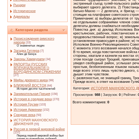
экстренный съезд гуляй-польского район
Рыцари
выбирают одного делегата. 2) Повстанцы
Историческое
батько-Махно — 2 деле­гата, и бригад 
стоящие на платформе советского строя,
Адмиралы
Примечание: а) выборы делегатов от тр
не отдельными собраниями членов сове
делегаты должны снабжаться необходимы
Повестка дня: а) доклад Исполкома Во
Категории раздела
крестьянских, рабочих, по­встанческих и
продовольственный вопрос; ж) земельный
Происхождения римского
установлении правосу­дия в районе; м) т
народа
[33]
Исполком Военно-Революционного Совета.
О знаменитых людях
С момента этого воззвания начался общ
Загадка Гитлера
[7]
В то время, когда повстанческие войска
Ален де Бенуа
стороны, хватали и казнили на местах 
Законы Хаммурапи
этом походе сыграл Троцкий, приехавши
[34]
увидел свободный район, услышал речи
РАПОРТЫ РУССКИХ
простым, безбоязненным языком называ
ВОЕНАЧАЛЬНИКОВ О
виде всего этого лишь чувство дикого, 
БОРОДИНСКОМ СРАЖЕНИИ
дышит этим чувством.
[27]
С развязностью, не знающей границ, Тро
Мифы древнего мира
[99]
Прежде всего, в ответ на воззвание Гул
БЛИЖНИЙ ВОСТОК
[64]
Категория
:
ИСТОРИЯ МАХНОВСКОГО 
История десяти тысячелетий
Занимательная Греция
[156]
Просмотров
:
988
|
Загрузок
:
0
|
Рейтинг
:
История в средние века
[270]
Всего комментариев
:
0
История Грузии
[103]
История Армении
[152]
Средние века
[50]
ИСТОРИЯ МАХНОВСКОГО
ДВИЖЕНИЯ
[55]
Россия в первой мировой войне
[157]
Период первой мировой войны был
одним из важнейших рубежей