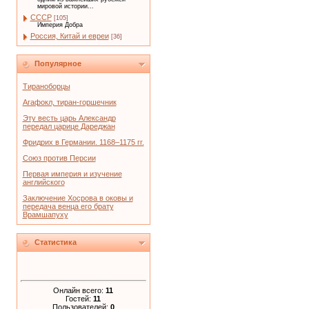
мировой истории...
СССР
[105]
Империя Добра
Россия, Китай и евреи
[36]
Популярное
Тираноборцы
Агафокл, тиран-горшечник
Эту весть царь Александр
передал царице Дареджан
Фридрих в Германии. 1168–1175 гг.
Союз против Персии
Первая империя и изучение
английского
Заключение Хосрова в оковы и
передача венца его брату
Врамшапуху
Статистика
Онлайн всего:
11
Гостей:
11
Пользователей:
0