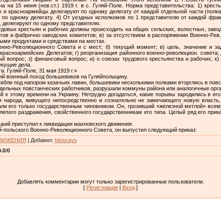
а на 15 июня (нов.ст.) 1919 г. в с. Гуляй-Поле. Норма пред­ставительства: 1) крес
 и красноармейцы деле­гируют по одному делегату от каждой отдельной части (полка, 
— по одному делегату. 4) От уездных исполкомов по 1 представителю от каждой фрак
 делеги­руют по одному представителю.
удовых крестьян и ра­бочих должны происходить на общих сельских, волостных, завод
тов и фабрично-заводских комитетов; в) за отсутствием в распоряжении Военно-Рев
ми продуктами и средст­вами на местах.
енно-Революционного Совета и с мест; б) текущий момент; в) цель, значение и за
 красноармейских Делегатов; г) реорганизация рай­онного военно-революцион. совета; 
 вопрос; з) фи­нансовый вопрос; и) о союзах трудового крестьянства и рабочих; к)
екущие дела.
 Гуляй-Поле, 31 мая 1919 г.»
ий военный поход боль­шевиков на Гуляйполыцину.
 гибли под напором ка­зачьих лавин, большевики несколькими полками вторглись в по­
отдельных повстанческих работников, разруша­ли коммуны района или аналогичные ор
й к этому времени на Украину. Нетрудно догадаться, какие порывы зародились в его 
 народа, живущего непосредственно и сознательно не замечающего новую власть, 
ли его только государственным чиновником. Он, грозивший «железной метлой» всему
слепого раздражения, свойственного государственникам его типа. Целый ряд его при
цкий приступил к лик­видации махновского движения.
яй-польского Военно-Революционного Совета, он выпустил следующий приказ:
ДВИЖЕНИЯ
|
Добавил
:
historays
0.0
/
0
Добавлять комментарии могут только зарегистрированные пользователи.
[
Регистрация
|
Вход
]