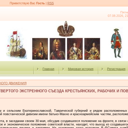
Приветствую Вас
Гость
|
RSS
Пятн
07.08.2026, 2
Главная
Мировая история
Регистрация
КОГО ДВИЖЕНИЯ
ВЕРТОГО ЭКСТРЕННОГО СЪЕЗДА КРЕСТЬЯНСКИХ, РАБОЧИХ И ПО
 и сельским Екатеринос­лавской, Таврической губерний и рядом расположенных
ой повстанческой дивизии имени батько-Махно и красноар­мейским частям, располож
а, в заседании своем 30 мая, обсудив создавшееся положение на фронте, в связи с
ое и экономическое положение советской власти, находит, что выход из создавшего
дельными лицами и партиями. На основании этого исполком В.-Р.Совета гуляй-п