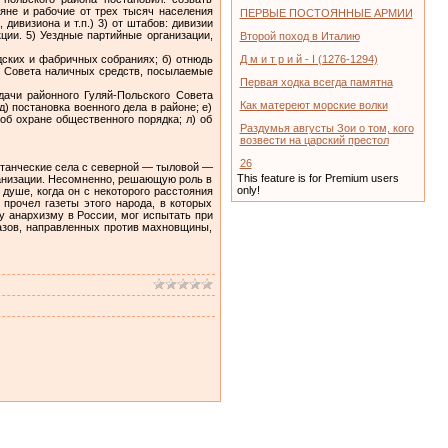
тьяне и рабочие от трех тысяч населения
ПЕРВЫЕ ПОСТОЯННЫЕ АРМИИ
дивизиона и т.п.) 3) от штабов: дивизии
ции. 5) Уездные партийные организации,
Второй поход в Италию
­ских и фабричных собраниях; б) отнюдь
Д м и т р и й - I (1276-1294)
. Совета наличных средств, посылаемые
Первая ходка всегда памятна
дачи районного Гуляй-Польского Совета
Как матереют морские волки
д) постановка военного дела в районе; е)
 об охране общественного порядка; л) об
Раздумья августы Зои о том, кого
возвести на царский престол
26
встанческие села с северной — тыловой —
This feature is for Premium users
ганизации. Несомненно, решающую роль в
only!
душе, когда он с некоторого расстояния
прочел газеты этого народа, в которых
 анархизму в России, мог испытать при
казов, направлен­ных против махновщины,