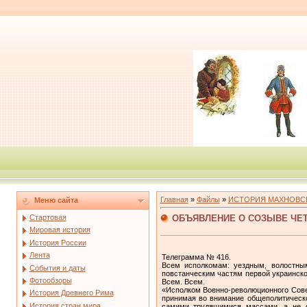
Главная
»
Файлы
»
ИСТОРИЯ МАХНОВС
Меню сайта
ОБЪЯВЛЕНИЕ О СОЗЫВЕ ЧЕТ
Стартовая
Мировая история
История России
Лента
Телеграмма № 416.
Всем исполкомам: уездным, волостным
События и даты
повстанческим частям первой укра­инск
Фотообзоры
Всем. Всем.
«Исполком Военно-революционного Совет
История Древнего Рима
принимая во внимание обще­политическ
История стран мира
самими трудящимися массами, а не от