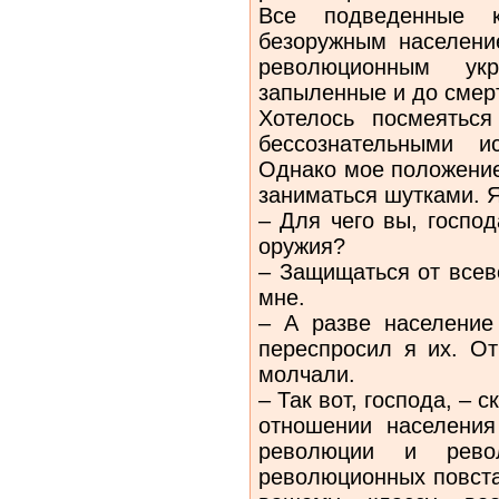
Все подведенные 
безоружным населени
революционным ук
запыленные и до смер
Хотелось посмеятьс
бессознательными и
Однако мое положение
заниматься шутками. Я
– Для чего вы, господ
оружия?
– Защищаться от всев
мне.
– А разве население
переспросил я их. От
молчали.
– Так вот, господа, – 
отношении населения
революции и револ
революционных повста