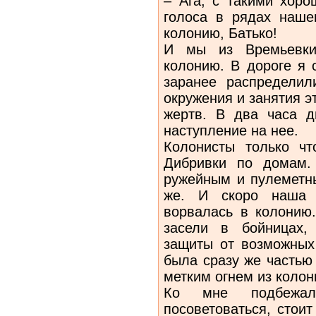
– Ага, с такими хоро
голоса в рядах наше
колонию, Батько!
И мы из Времьевки
колонию. В дороге я 
заранее распредели
окружения и занятия э
жертв. В два часа 
наступление на нее.
Колонисты только чт
Дибривки по домам.
ружейным и пулеметн
же. И скоро наша 
ворвалась в колонию.
засели в бойницах,
защиты от возможных
была сразу же частью
метким огнем из колон
Ко мне подбежал
посоветоваться, стои