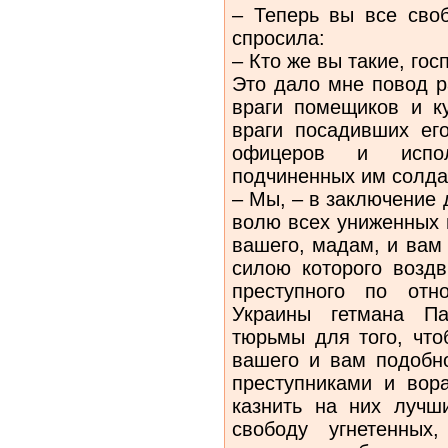
– Теперь вы все своб
спросила:
– Кто же вы такие, гос
Это дало мне повод р
враги помещиков и ку
враги посадивших его
офицеров и испо
подчиненных им солда
– Мы, – в заключение 
волю всех униженных 
вашего, мадам, и вам
силою которого воздв
преступного по отн
Украины гетмана Па
тюрьмы для того, что
вашего и вам подобно
преступниками и вор
казнить на них лучш
свободу угнетенных