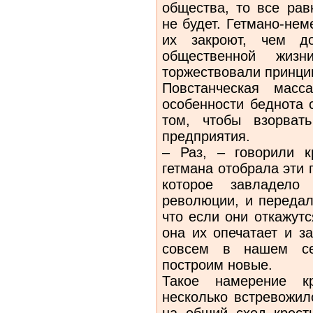
общества, то все рав
не будет. Гетмано-нем
их закроют, чем до
общественной жизн
торжествовали принци
Повстанческая масс
особенности беднота 
том, чтобы взорват
предприятия.
– Раз, – говорили к
гетмана отобрала эти 
которое завладело
революции, и передал
что если они откажутс
она их опечатает и за
совсем в нашем сел
построим новые.
Такое намерение к
несколько встревожил
на общий сход крест