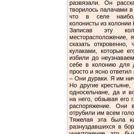
развязали. Он расс
творилось палачами в
что в селе наибол
колонисты из колонии 
Записав эту ко
месторасположение, я
сказать откровенно, 
кулаками, которые ег
избили до неузнаваем
себе в колонию для 
просто и ясно ответил
– Они дураки. Я им нич
Но другие крестьяне,
односельчане, да и в
на него, обзывая его 
распоряжение. Они 
отрубили им всем гол
Тяжелая эта была к
разнуздавшихся в бор
уничтожение это бы