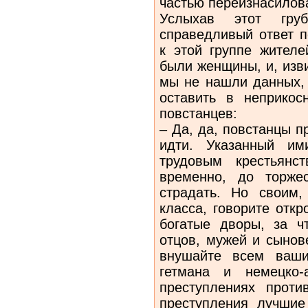
частью переизнасилов
Услыхав этот груб
справедливый ответ п
к этой группе жителе
были женщины, и, изв
мы не нашли данных,
оставить в неприкос
повстанцев:
– Да, да, повстанцы п
идти. Указанный им
трудовым крестьянс
временно, до торже
страдать. Но своим,
класса, говорите отк
богатые дворы, за ч
отцов, мужей и сынов
внушайте всем ваши
гетмана и немецко-
преступлениях проти
преступления лучшие