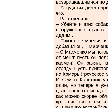
возвращавшимися по д
– А куда вы дели пер
его.
– Расстреляли.
– Убейте и этих соба
вооруженных врагов
дадим!..
– Такого же мнения и 
добавил он, – Марченк
– С Марченко мы пого
от меня: пусть он по
карман! Он занял, к
отряду. Пусть пригото
на Комарь (греческое м
И Семен Каретник уш
один, но теперь я уж
цель нашего выезда. 
как можно скорее обл
крестьянство о том, 
с немецко-австрийск