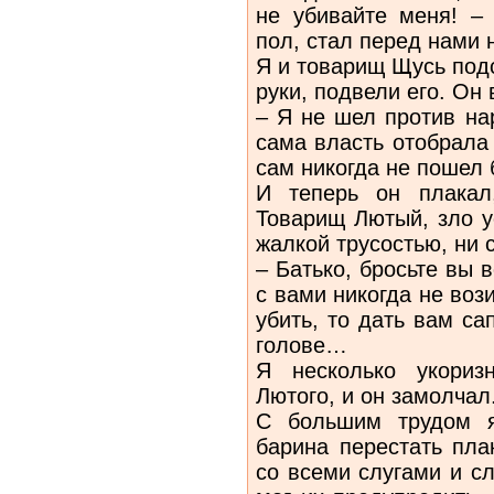
не убивайте меня! – 
пол, стал перед нами 
Я и товарищ Щусь подс
руки, подвели его. Он
– Я не шел против на
сама власть отобрала
сам никогда не пошел
И теперь он плакал
Товарищ Лютый, зло у
жалкой трусостью, ни с
– Батько, бросьте вы в
с вами никогда не воз
убить, то дать вам с
голове…
Я несколько укориз
Лютого, и он замолчал
С большим трудом я
барина перестать пла
со всеми слугами и с