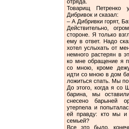
отряда.
Товарищ Петренко 
Дибривок и сказал:
– А Дибривки горят, Ба
Действительно, огро
стороне. Я только взг
ему в ответ. Надо ск
хотел услыхать от ме
немного растерян в э
ко мне обращение я 
со мною, кроме дежу
идти со мною в дом ба
ложиться спать. Мы п
До этого, когда я со
барина, мы оставил
снесено барыней ор
утерпела и попыталас
ей правду: кто мы и
семьей?
Все это было, конеч