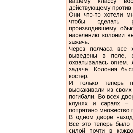
вашему классу во
действующему против
Они что-то хотели мн
чтобы сделать р
производившему обыс
населению колонии вы
зажечь.
Через полчаса все 
выведены в поле, 
охватывалась огнем. 
задаче. Колония быс
костер.
И только теперь п
выскакивали из своих
погибали. Во всех дво
клунях и сараях – 
попрятано множество п
В одном дворе наход
Все это теперь было
силой почти в кажд