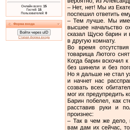
вероятно, из Алексан
– Нет, нет! Мы из Ека
Онлайн всего:
15
Гостей:
15
поспешил ответить ем
Пользователей:
0
– Тем лучше. Мы име
Форма входа
высшее начальство ох
Войти через uID
сказал Щусю барин и 
Старая форма входа
в другую комнату.
Во время отсутстви
товарища Лютого снят
Когда барин вскочил к
без шинели и без пог
Но я дальше не стал у
и начнет нас расспра
созвать всех обитате
мог их предупредить к
Барин побелел, как ст
расставив руки и пол
произнес:
– Так в чем же дело,
вам дам их сейчас, то