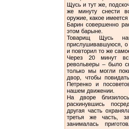
Щусь и тут же, подско
же минуту снести в
оружие, какое имеется 
Барин совершенно рас
этом барыне.
Товарищ Щусь на
прислушивавшуюся, о 
и повторил то же само
Через 20 минут вс
револьверы – было сн
только мы могли пок
двор, чтобы повидат
Петренко и посовет
нашем движении.
На дворе близилось
раскинувшись посре
другая часть охранял
третья же часть, з
занималась пригото