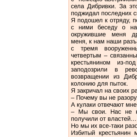
села Дибривки. За эт
поджидал последних с
Я подошел к отряду, 
с ними беседу о на
окружившие меня др
меня, к нам наши раз
с тремя вооруженны
четвертым – связанны
крестьянином из-по
заподозрили в рев
возвращении из Диб
колонию для пыток.
Я закричал на своих р
– Почему вы не разор
А кулаки отвечают мне
– Мы свои. Нас не 
получили от властей…
Но мы их все-таки раз
Избитый крестьянин 