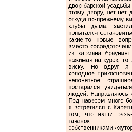
двор барской усадьбы
этому двору, нет-нет 
откуда по-прежнему в
клубы дыма, заст
попытался остановитьс
какие-то новые воп
вместо сосредоточени
из кармана браунинг
нажимая на курок, то 
виску. Но вдруг я 
холодное прикосновен
непонятное, страшн
постарался увидетьс
людей. Направляюсь к
Под навесом много бо
я встретился с Карет
том, что наши разъ
тачанок с
собственниками-«