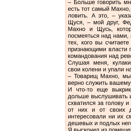
– Больше говорить мн
есть тот самый Махно,
ловить. А это, – ука
Щуся, – мой друг, Ф
Махно и Щусь, кото
посмеяться над нами, 
тех, кого вы считает
признающими власти г
командования над ре
Слушая меня, кулаки
свои колени и упали н
– Товарищ Махно, м
верно служить вашему 
И что-то еще выкри
дольше выслушивать и
схватился за голову и
от них и от своих 
интересовали ни их с
дешевых и подлых него
Я выскочил из помеще