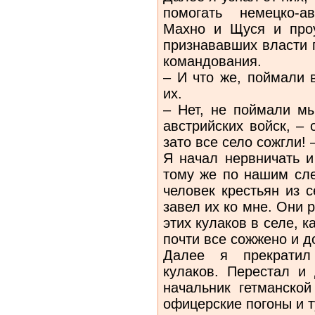
помогать немецко-а
Махно и Щуся и проу
признававших власти 
командования.
– И что же, поймали 
их.
– Нет, не поймали мы
австрийских войск, – 
зато все село сожгли! 
Я начал нервничать и
тому же по нашим сл
человек крестьян из 
завел их ко мне. Они 
этих кулаков в селе, к
почти все сожжено и д
Далее я прекратил
кулаков. Перестал и
начальник гетманско
офицерские погоны и т