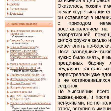
из имения в дни револю
Рыцари
Оказалось, хозяин им
Историческое
земли и урезывании е
Адмиралы
он оставался в имени
с приходом немец
Категории раздела
восстановлением на 
Происхождения римского
возвратившей помещ
народа
[33]
О знаменитых людях
силою оружия землю и 
Загадка Гитлера
[7]
Ален де Бенуа
живет опять по-барски,
Законы Хаммурапи
[34]
Пока разведчики выяс
РАПОРТЫ РУССКИХ
ВОЕНАЧАЛЬНИКОВ О
нужно было знать, в и
БОРОДИНСКОМ СРАЖЕНИИ
[27]
преданных барину 
Мифы древнего мира
[99]
неудачно: заставы их
БЛИЖНИЙ ВОСТОК
[64]
История десяти тысячелетий
перестреляли уже вдо
Занимательная Греция
[156]
и не остановившихся
История в средние века
[270]
История Грузии
[103]
секреток.
История Армении
[152]
По выяснении всего
Средние века
[50]
разведчиков, и после
ИСТОРИЯ МАХНОВСКОГО
ДВИЖЕНИЯ
[55]
ненужными, но по по
Россия в первой мировой войне
[157]
отряд вступил в имени
Период первой мировой войны был
одним из важнейших рубежей