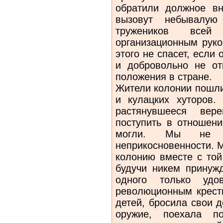
обратили должное вн
вызовут небывалую
тружеников все
организационным руко
этого не спасет, если
и добровольно не отк
положения в стране.
Жители колонии пошли
и кулацких хуторов.
растянувшееся вер
поступить в отношен
могли. Мы не 
неприкосновенности. 
колонию вместе с той
будучи никем принуж
одного только удов
революционным кресть
детей, бросила свои 
оружие, поехала п