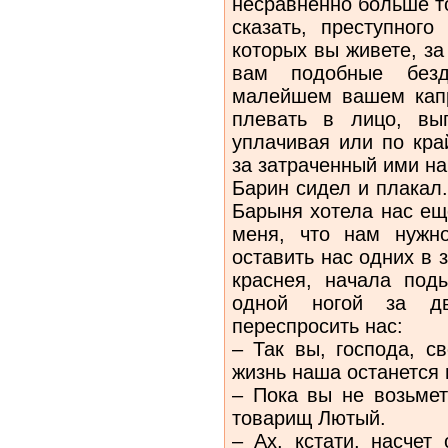
несравненно больше т
сказать, преступног
которых вы живете, за
вам подобные безд
малейшем вашем капр
плевать в лицо, вы
уплачивая или по кра
за затраченный ими на
Барин сидел и плакал.
Барыня хотела нас ещ
меня, что нам нужно
оставить нас одних в з
краснея, начала под
одной ногой за дв
переспросить нас:
– Так вы, господа, с
жизнь наша останется
– Пока вы не возьмет
товарищ Лютый.
– Ах, кстати, насчет