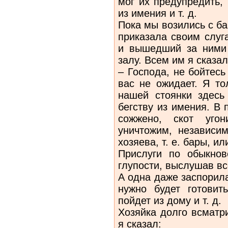
мог их предупредить,
из имения и т. д.
Пока мы возились с б
приказала своим слуг
и вышедший за ними 
залу. Всем им я сказал
– Господа, не бойтесь
вас не ожидает. Я то
нашей стоянки здесь
бегству из имения. В
сожжено, скот уго
уничтожим, независим
хозяева, т. е. бары, и
Прислуги по обыкнов
глупости, выслушав вс
А одна даже заспорила
нужно будет готови
пойдет из дому и т. д.
Хозяйка долго всматри
я сказал: