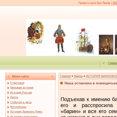
Приветствую Вас
Гость
|
RS
Главн
Главная
»
Файлы
»
ИСТОРИЯ МАХНОВСК
Меню сайта
Наша остановка в помещичьем
Стартовая
Мировая история
История России
Лента
Подъехав к имению ба
События и даты
его и расспросила 
Фотообзоры
«барин» и вся его се
История Древнего Рима
История стран мира