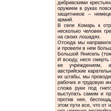
дибривскими крестьян
оружием в руках повс
защитников – немецк
армий.
В селе Комарь к отр
несколько человек гр
на своих лошадях.
Отсюда мы направилис
и провели в нем боль
Большой Янисель (тож
И всюду, неся смерть
ее учреждениям, а
австрийские каратель
их штабы, мы проводи
рабочих и трудовую и
сложа руки под гнет
выступать самим и пр
против нее, беспощ
этом пути все, что от
что немецко-австрийс