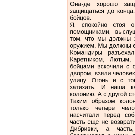
Она-де хорошо защи
защищаться до конца
бойцов.
Я, спокойно стоя о
помощниками, выслу
том, что мы должны э
оружием. Мы должны ег
Командиры разъеха
Каретником, Лютым,
бойцами вскочили с 
двором, взяли человек
улицу. Огонь и с то
затихать. И наша к
колонию. А с другой с
Таким образом коло
только четыре чело
насчитали перед со
часть еще не возврат
Дибривки, а часть