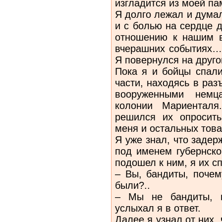
изгладится из моей па
Я долго лежал и дума
и с болью на сердце д
отношению к нашим в
вчерашних событиях… 
Я повернулся на друго
Пока я и бойцы спал
части, находясь в раз
вооруженными немц
колонии Мариенталя
решился их опросить
меня и остальных тов
Я уже знал, что заде
под именем губернско
подошел к ним, я их с
– Вы, бандиты, почем
были?..
– Мы не бандиты, м
услыхал я в ответ.
Далее я узнал от них,