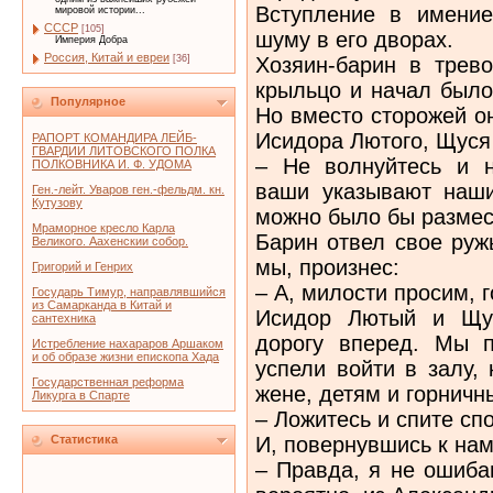
Вступление в имение
мировой истории...
СССР
[105]
шуму в его дворах.
Империя Добра
Россия, Китай и евреи
Хозяин-барин в трев
[36]
крыльцо и начал было
Популярное
Но вместо сторожей о
Исидора Лютого, Щуся 
РАПОРТ КОМАНДИРА ЛЕЙБ-
ГВАРДИИ ЛИТОВСКОГО ПОЛКА
– Не волнуйтесь и н
ПОЛКОВНИКА И. Ф. УДОМА
ваши указывают наши
Ген.-лейт. Уваров ген.-фельдм. кн.
Кутузову
можно было бы размес
Мраморное кресло Карла
Барин отвел свое ружь
Великого. Аахенскии собор.
мы, произнес:
Григорий и Генрих
– А, милости просим, 
Государь Тимур, направлявшийся
из Самарканда в Китай и
Исидор Лютый и Щус
сантехника
дорогу вперед. Мы 
Истребление нахараров Аршаком
и об образе жизни епископа Хада
успели войти в залу, 
Государственная реформа
жене, детям и горничн
Ликурга в Спарте
– Ложитесь и спите сп
И, повернувшись к нам
Статистика
– Правда, я не ошиба