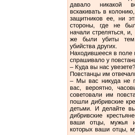
давало никакой в
вскакивать в колонию
защитников ее, ни э
стороны, где не бы
начали стреляться, и,
же были убиты тем,
убийства других.
Находившееся в поле 
спрашивало у повстан
– Куда вы нас увезете
Повстанцы им отвечал
– Мы вас никуда не 
вас, вероятно, часов
советовали им повста
пошли дибривские кре
детьми. И делайте вы
дибривские крестьян
ваши отцы, мужья и
которых ваши отцы, м