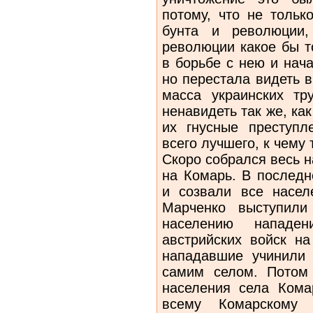
потому, что не тольк
бунта и революции,
революции какое бы т
в борьбе с нею и нач
но перестала видеть 
масса украинских тр
ненавидеть так же, ка
их гнусные преступл
всего лучшего, к чему
Скоро собрался весь н
на Комарь. В последн
и созвали все насел
Марченко выступили
населению нападе
австрийских войск на
нападавшие учинили 
самим селом. Потом 
населения села Кома
всему Комарскому