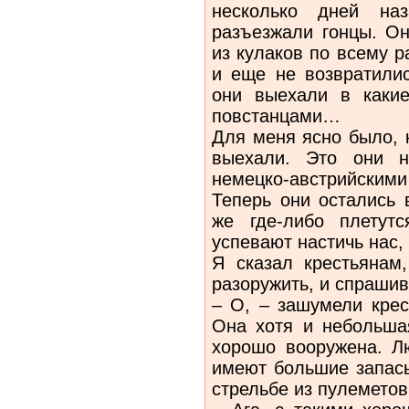
несколько дней на
разъезжали гонцы. Он
из кулаков по всему р
и еще не возвратилис
они выехали в какие
повстанцами…
Для меня ясно было, 
выехали. Это они н
немецко-австрийским
Теперь они остались 
же где-либо плетут
успевают настичь нас, 
Я сказал крестьянам
разоружить, и спрашив
– О, – зашумели крес
Она хотя и небольшая
хорошо вооружена. Л
имеют большие запасы
стрельбе из пулемето