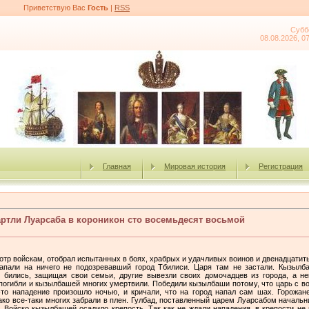
Приветствую Вас
Гость
|
RSS
Субб
08.08.2026, 0
Главная
Мировая история
Регистрация
артли Луарсаба в короникон сто восемьдесят восьмой
отр войскам, отобрал испытанных в боях, храбрых и удачливых воинов и двенадцатит
апали на ничего не подозревавший город Тбилиси. Царя там не застали. Кызылба
 бились, защищая свои семьи, другие вывезли своих домочадцев из города, а не
погибли и кызылбашей многих умертвили. Победили кызылбаши потому, что царь с во
 это нападение произошло ночью, и кричали, что на город напал сам шах. Горожан
ако все-таки многих забрали в плен. Гулбад, поставленный царем Луарсабом начальни
и. Войско кызылбашей осадило крепость. Так как не ждали нападения, в крепости не