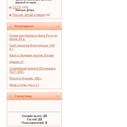
мировой истории...
СССР
[105]
Империя Добра
Россия, Китай и евреи
[36]
Популярное
Очерк внутреннего быта Руси до
конца XII в.
Герб герцогов Бургундских (XIII
в.).
Карл и Людовик против Лотаря
Адриан IV
Серебряная монета Юстиниана
(527–565).
Поход в Италию. 980 г.
Дела и годы (до н.э.)
Статистика
Онлайн всего:
23
Гостей:
23
Пользователей:
0