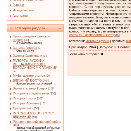
доставить извне. Голод сильно беспокои
Рыцари
крепость. С тех пор грузины уже не с
Историческое
Сабаратиано укрылись в ней. Войско 
защитниками крепости. Некоторых из н
Адмиралы
ожидали великих благ, но кто не приня
кызылбаши напали на него и там, но б
старался шах убить, взять в плен или
малочисленными силами вступал в бой, 
Категории раздела
крепости и охрану, а сам возвратился в 
Astrok.ru - астрология и эзотерика
Происхождения римского
народа
[33]
Категория
:
История Грузии
|
Добавил
:
his
О знаменитых людях
Просмотров
:
2074
|
Загрузок
:
0
|
Рейтинг
Загадка Гитлера
[7]
Ален де Бенуа
Всего комментариев
:
0
Законы Хаммурапи
[34]
РАПОРТЫ РУССКИХ
ВОЕНАЧАЛЬНИКОВ О
БОРОДИНСКОМ СРАЖЕНИИ
[27]
Мифы древнего мира
[99]
БЛИЖНИЙ ВОСТОК
[64]
История десяти тысячелетий
Занимательная Греция
[156]
История в средние века
[270]
История Грузии
[103]
История Армении
[152]
Средние века
[50]
ИСТОРИЯ МАХНОВСКОГО
ДВИЖЕНИЯ
[55]
Россия в первой мировой войне
[157]
Период первой мировой войны был
одним из важнейших рубежей