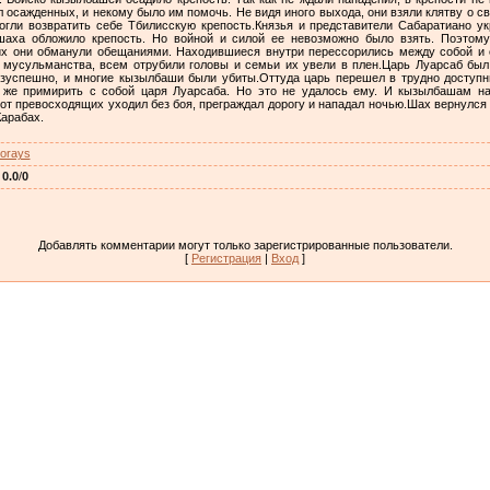
л осажденных, и некому было им помочь. Не видя иного выхода, они взяли клятву о 
могли возвратить себе Тбилисскую крепость.Князья и представители Сабаратиано ук
шаха обложило крепость. Но войной и силой ее невозможно было взять. Поэтом
их они обманули обещаниями. Находившиеся внутри перессорились между собой и 
л мусульманства, всем отрубили головы и семьи их увели в плен.Царь Луарсаб был
езуспешно, и многие кызылбаши были убиты.Оттуда царь перешел в трудно доступ
 же примирить с собой царя Луарсаба. Но это не удалось ему. И кызылбашам на
от превосходящих уходил без боя, преграждал дорогу и нападал ночью.Шах вернулся 
Карабах.
torays
:
0.0
/
0
Добавлять комментарии могут только зарегистрированные пользователи.
[
Регистрация
|
Вход
]