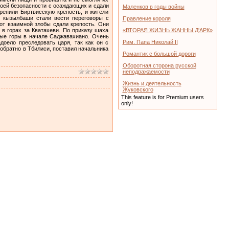
своей безопасности с осаждающих и сдали
Маленков в годы войны
репили Биртвисскую крепость, и жители
у кызылбаши стали вести переговоры с
Правление короля
от взаимной злобы сдали крепость. Они
 в горах за Кватахеви. По приказу шаха
«ВТОРАЯ ЖИЗНЬ ЖАННЫ Д'АРК»
ные горы в начале Саджавахиано. Очень
Рим. Папа Николай II
доело преследовать царя, так как он с
обратно в Тбилиси, поставил начальника
Романтик с большой дороги
Оборотная сторона русской
неподражаемости
Жизнь и деятельность
Жуковского
This feature is for Premium users
only!