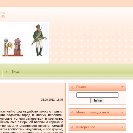
ота
7:45
Вход
Поиск
03.09.2012, 18:57
ысячный отряд на добрых конях отправил
Может пригодиться
ши подожгли город и многих перебили.
которые успели запереться в крепости.
йском был в Верхней Картли, а горожане
е не смогли сплотиться вместе, каждый
Интересное
ком крепости и моуравом, и все другие,
 имели пищи и провианта и не смогли их