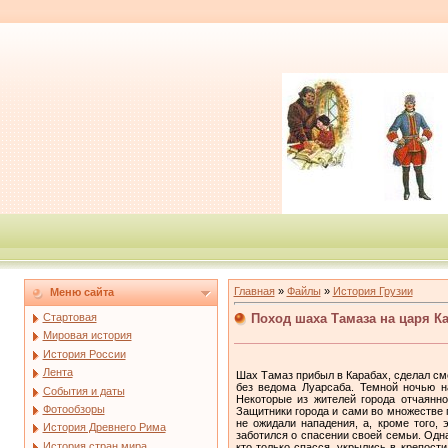
Главная
»
Файлы
»
История Грузии
Меню сайта
Поход шаха Тамаза на царя К
Стартовая
Мировая история
История России
Лента
Шах Тамаз прибыл в Карабах, сделал см
без ведома Луарсаба. Темной ночью н
События и даты
Некоторые из жителей города отчаянно
Фотообзоры
Защитники города и сами во множестве 
не ожидали нападения, а, кроме того,
История Древнего Рима
заботился о спасении своей семьи. Одн
История стран мира
кто только спасся, укрылись в крепост