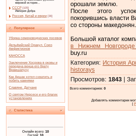
орошали землю.
мировой истории...
СССР
[105]
После этого успок
Империя Добра
Россия, Китай и евреи
покорившись власти В
[36]
со стороны македонян
Популярное
Большой каталог комп
Уборка семеноводческих посевов
в Нижнем Новгород
Дельфийский Оракул. Союз
Амфиктионов
buy.ru
КАНОССА
Категория
:
История Ар
Заключение Хосрова в оковы и
передача венца его брату
historays
Врамшапуху
Как Аршак хотел схватить и
Просмотров
:
1843
|
Заг
побить камнями
Славяне. Датчане
Всего комментариев
:
0
О святом Нерсесе и его благих
установлениях
Добавлять комментарии могу
[
Р
Статистика
Онлайн всего:
10
Гостей:
10