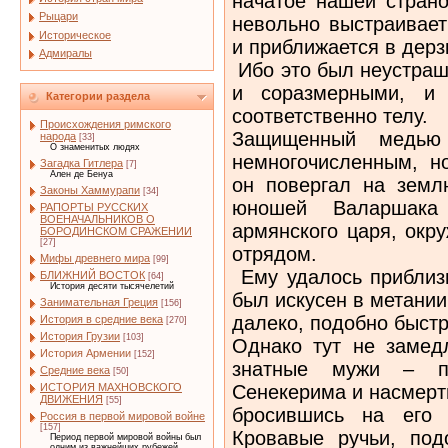
начатое нашей стран
Рыцари
невольно выстраивает
Историческое
и приближается в дерз
Адмиралы
Ибо это был неустраш
и соразмерными, и 
Категории раздела
соответственно телу.
Происхождения римского
Защищенный медью
народа
[33]
О знаменитых людях
немногочисленным, н
Загадка Гитлера
[7]
Ален де Бенуа
он повергал на земл
Законы Хаммурапи
[34]
юношей Валаршака
РАПОРТЫ РУССКИХ
ВОЕНАЧАЛЬНИКОВ О
армянского царя, окр
БОРОДИНСКОМ СРАЖЕНИИ
[27]
отрядом.
Мифы древнего мира
[99]
Ему удалось приблизи
БЛИЖНИЙ ВОСТОК
[64]
История десяти тысячелетий
был искусен в метании
Занимательная Греция
[156]
далеко, подобно быст
История в средние века
[270]
История Грузии
[103]
Однако тут не замед
История Армении
[152]
знатные мужи – п
Средние века
[50]
Сенекерима и насмерт
ИСТОРИЯ МАХНОВСКОГО
ДВИЖЕНИЯ
[55]
бросившись на его 
Россия в первой мировой войне
[157]
Кровавые ручьи, под
Период первой мировой войны был
одним из важнейших рубежей