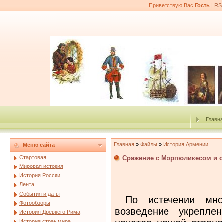
Приветствую Вас
Гость
|
RS
Главн
Главная
»
Файлы
»
История Армении
Меню сайта
Сражение с Морпюликесом и с
Стартовая
Мировая история
История России
Лента
События и даты
По истечении мног
Фотообзоры
возведение укреплен
История Древнего Рима
История стран мира