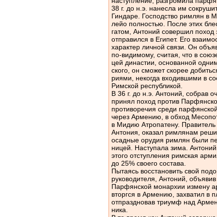
наступление, разгромила парфян
38 г. до н.э. нанесла им сокруш
Гиндаре. Господство римлян в М
лейо полностью. После этих бле
гатом, Антоний совершил поход з
отправился в Египет. Его взаим
характер личной связи. Он объя
по-видимому, считая, что в союз
цей династии, основанной одни
ского, он сможет скорее добить
риями, некогда входившими в со
Римской республикой.
В 36 г. до н.э. Антоний, собрав
принял поход против Парфянско
противоречия среди парфянской
через Армению, в обход Месопо
в Мидию Атропатену. Правитель
Антония, оказал римлянам реши
осадные орудия римлян были п
ницей. Наступала зима. Антоний
этого отступления римская арми
до 25% своего состава.
Пытаясь восстановить свой под
руководителя, Антоний, объявив
Парфянской монархии измену армя
вторгся в Армению, захватил в п
отпраздновав триумф над Армен
ника.