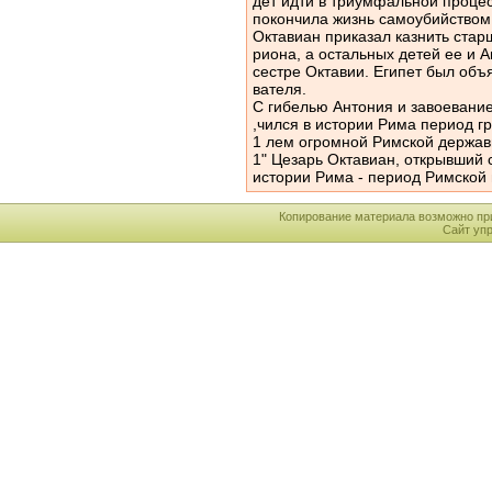
дет идти в триумфальной проце
покончила жизнь самоубийством
Октавиан приказал казнить стар
риона, а остальных детей ее и 
сестре Октавии. Египет был объ
вателя.
С гибелью Антония и завоевани
,чился в истории Рима период г
1 лем огромной Римской держав
1" Цезарь Октавиан, открывший
истории Рима - период Римской
Копирование материала возможно пр
Сайт уп