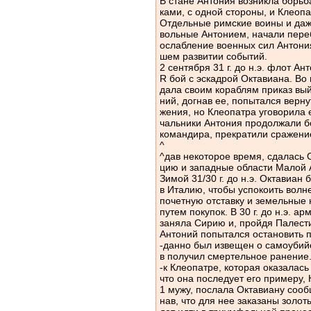
В стане Антония возникла борьб
ками, с одной стороны, и Клеопа
Отдельные римские воины и даж
вольные Антонием, начали переб
ослабление военных сил Антония
шем развитии событий.
2 сентября 31 г. до н.э. флот А
R бой с эскадрой Октавиана. В
дала своим кораблям приказ выйт
ний, догнав ее, попытался верну
жения, но Клеопатра уговорила 
чальники Антония продолжали бо
командира, прекратили сражени
^
^дав некоторое время, сдалась 
цию и западные области Малой 
Зимой 31/30 г. до н.э. Октавиан
в Италию, чтобы успокоить волн
почетную отставку и земельные 
путем покупок. В 30 г. до н.э. 
заняла Сирию и, пройдя Палести
Антоний попытался остановить 
-данно был извещен о самоубий
в получил смертельное ранение.
-к Клеопатре, которая оказалась
что она последует его примеру,
1 мужу, послала Октавиану сооб
нав, что для нее заказаны золот