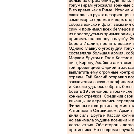
целью их ограбления для пополн
триумвирам угрожали военные с
В то время как в Риме, Италии 
оказалась в руках цезарианцев,
земноморье одержали верх стор
собрав войско и флот, захватил
сику и принимал всех беглецов 
из преследуемых триумвирами, а
принимал на военную службу. Э
берега Италии, препятствовали 
Однако главную угрозу для триумв
составляла большая армия, соб
Марком Брутом и Гаем Кассием.
нию, Кирену, Ахайю и азиатские
той провинцией Сирией и заста
выплатить ему огромные контри
отряды. Гай Кассий отправил по
заключения союза с парфянами 
и Кассию удалось собрать боль
бовать 19 легионов, в том числ
конных стрелков. Соединив свои
ликанцы намеревались переправ
Филиппы их встретила армия тр
Антонием и Окгавианом. Армия 
дила силы Брута и Кассия количе
но занимала худшие позиции и 
довольствия. Обе стороны долго
противника. Но во время случа