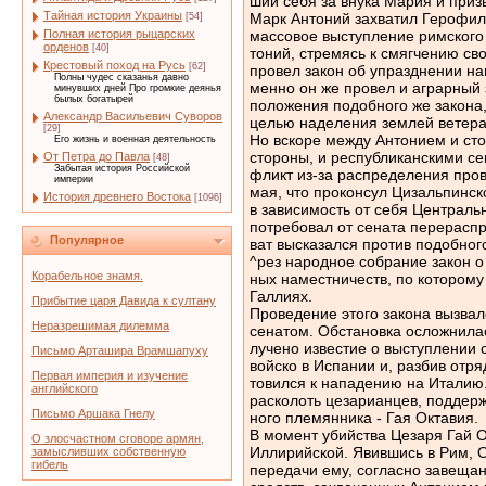
ший себя за внука Мария и приз
Тайная история Украины
Марк Антоний захватил Герофила
[54]
Полная история рыцарских
массовое выступление римского 
орденов
[40]
тоний, стремясь к смягчению св
Крестовый поход на Русь
[62]
провел закон об упразднении на
Полны чудес сказанья давно
менно он же провел и аграрный
минувших дней Про громкие деянья
былых богатырей
положения подобного же закона
Александр Васильевич Суворов
целью наделения землей ветера
[29]
Но вскоре между Антонием и ст
Его жизнь и военная деятельность
стороны, и республиканскими сен
От Петра до Павла
[48]
Забытая история Российской
фликт из-за распределения про
империи
мая, что проконсул Цизальпинск
История древнего Востока
[1096]
в зависимость от себя Централ
потребовал от сената перераспр
Популярное
ват высказался против подобног
^рез народное собрание закон 
Корабельное знамя.
ных наместничеств, по которому
Галлиях.
Прибытие царя Давида к султану
Проведение этого закона вызва
Неразрешимая дилемма
сенатом. Обстановка осложнилас
лучено известие о выступлении 
Письмо Арташира Врамшапуху
войско в Испании и, разбив отря
Первая империя и изучение
товился к нападению на Италию
английского
расколоть цезарианцев, поддерж
Письмо Аршака Гнелу
ного племянника - Гая Октавия.
В момент убийства Цезаря Гай 
О злосчастном сговоре армян,
Иллирийской. Явившись в Рим, 
замысливших собственную
гибель
передачи ему, согласно завеща