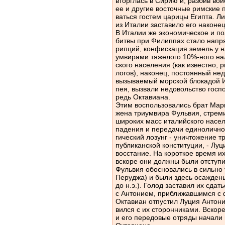
вторглась в Сирию и, разбив вой
ее и другие восточные римские 
ваться гостем царицы Египта. Л
из Италии заставило его наконец
В Италии же экономическое и п
битвы при Филиппах стало напр
рипций, конфискация земель у н
умвирами тяжелого 10%-ного нал
ского населения (как известно, 
логов), наконец, постоянный не
вызываемый морской блокадой 
пея, вызвали недовольство госп
редь Октавиана.
Этим воспользовались брат Мар
жена триумвира Фульвия, стрем
широких масс италийского насел
падения и передачи единолично
гический лозунг - уничтожение т
публиканской конституции, - Лу
восстание. На короткое время их
вскоре они должны были отступи
Фульвия обосновались в сильно 
Перуджа) и были здесь осаждены
до н.э.). Голод заставил их сда
с Антонием, приближавшимся с 
Октавиан отпустил Луция Антони
вился с их сторонниками. Вскор
и его передовые отряды начали