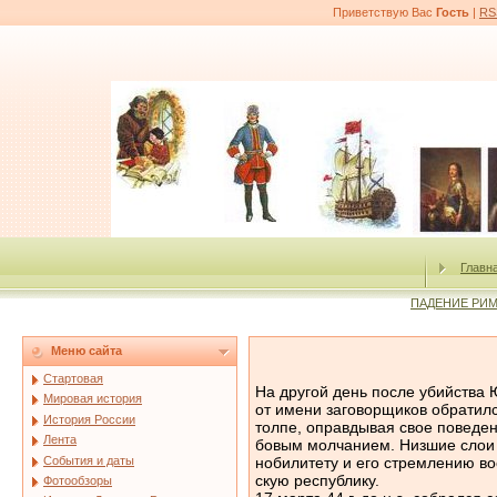
Приветствую Вас
Гость
|
RS
Главн
ПАДЕНИЕ РИ
Меню сайта
Стартовая
На другой день после убийства
Мировая история
от имени заговорщиков обратил
История России
толпе, оправдывая свое поведен
Лента
бовым молчанием. Низшие слои 
События и даты
нобилитету и его стремлению во
скую республику.
Фотообзоры