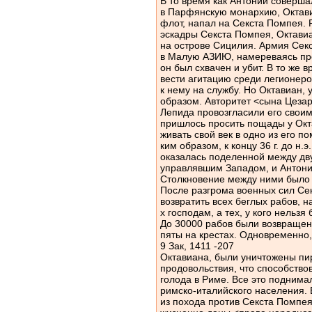
В то время как Антоний соверш
в Парфянскую монархию, Октав
флот, напал на Секста Помпея. 
эскадры Секста Помпея, Октавиа
на острове Сицилия. Армия Секс
в Малую АЗИЮ, намереваясь пр
он был схвачен и убит. В то же
вести агитацию среди легионеро
к нему на службу. Но Октавиан, 
образом. Авторитет <сына Цезар
Лепида провозгласили его сво
пришлось просить пощады у Окта
живать свой век в одно из его поме
ким образом, к концу 36 г. до н.
оказалась поделенной между дв
управлявшим Западом, и Антони
Столкновение между ними было 
После разгрома военных сил Се
возвратить всех беглых рабов, 
х господам, а тех, у кого нельзя
До 30000 рабов были возвращен
пяты на крестах. Одновременно
9 Зак, 1411 -207
Октавиана, были уничтожены пи
продовольствия, что способств
голода в Риме. Все это поднима
римско-италийского населения. В
из похода против Секста Помпея