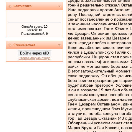
средств, захваченных Антонием 
тоний решительно отказал Окта
Статистика
Ища поддержки против Антония,
рону. Последний, стремясь осла
сенат постановление о признан
и законным наследником Цезаря
Онлайн всего:
10
стал именоваться Гаем Юлием Ц
Гостей:
10
лю Цезаря, Октавиан произвел 
Пользователей:
0
денег, завещанных им Цезарем,
ность среди плебса и ветеранов.
Форма входа
Видя ослабление своего влияния
лился в Цизальпинскую Галлию.
Войти через uID
республики. Цицерон стал произ
Старая форма входа
он сам назвал <филиппиками>. 
войск, не мог активно бороться 
В этот затруднительный момент
свою поддержку. Он обещал испо
бора воинов цезарианцев в арми
будет избран претором. Условие
и он в возрасте 19 лет был объя
сенатским консулам навербовать
спубликанская армия, возглавл
Гаем Цезарем Октавианом, двину
жении, происшедшем близ Мути
отступить, но оба консула поги
тор Гай Цезарь Октавиан (43 г. до
Ободренный успехом сенат стал
Марка Брута и Гая Кассия, назн