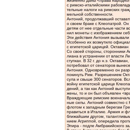
жизненно даны <права народног
с римско-италийскими рабовлад
тельные налоги на римских граж
мельной собственности.
Антоний, продолжавший оставать
о своем браке с Клеопатрой. Он
детям от нее отдельные части в
нил монеты с изображением себ
Эти действия Антония вызывали
Особенно их возмутило официал
с египетской царицей. Октавиан 
Со своей стороны, сторонники А
лиана в устранении от власти Л
ступках. В 32 г. до н.э. Октавиа
потребовал от сенаторов вынес
Антония. Одновременно он раз
покинуть Рим. Разрешением Окт
сула и свыше 300 сенаторов. Вс
войну египетской царице Клеопа
дений, а так как Антоний высту
жены, то и он был объявлен <вр
Враждующие римские военачальн
ные силы. Антоний совместно с 
флотом к западным берегам Гре
правиться в Италию. Армия и ф
ближайшим другом, талантливы
нием Агриппой, опередила проти
Эпира - подле Амбракийского за