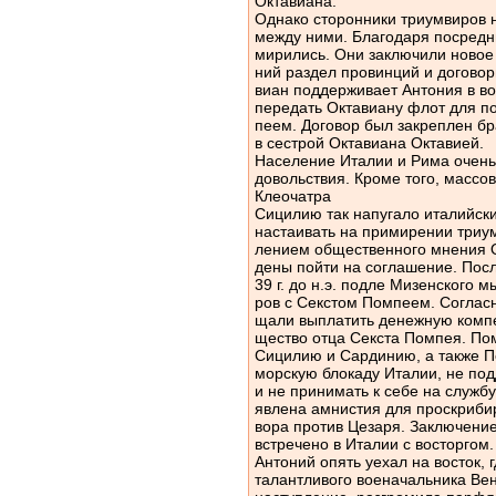
Октавиана.
Однако сторонники триумвиров 
между ними. Благодаря посредн
мирились. Они заключили новое
ний раздел провинций и договор
виан поддерживает Антония в в
передать Октавиану флот для по
пеем. Договор был закреплен б
в сестрой Октавиана Октавией.
Население Италии и Рима очень 
довольствия. Кроме того, массов
Клеочатра
Сицилию так напугало италийски
настаивать на примирении триу
лением общественного мнения О
дены пойти на соглашение. Пос
39 г. до н.э. подле Мизенского 
ров с Секстом Помпеем. Соглас
щали выплатить денежную комп
щество отца Секста Помпея. По
Сицилию и Сардинию, а также П
морскую блокаду Италии, не по
и не принимать к себе на служб
явлена амнистия для проскрибир
вора против Цезаря. Заключени
встречено в Италии с восторгом.
Антоний опять уехал на восток, 
талантливого военачальника Ве