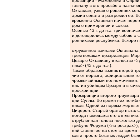
провинций - Македонии и Сирии.
тавнану в его просьбе о назначе
Октавиан, узнав о решениях сен
армии сената и разгромил ее. В
временно Октавиан начал перег
дом о примирении и союзе.
Осенью 43 г. до н.э. три воена
и договорились между собою о с
ронниками республики. Вскоре 
окруженное воинами Октавиана,
трем вожакам цезарианцев: Мар
Цезарю Октавиану в качестве <т
лики> (43 г. до н.э.).
Таким образом возник второй тр
чие от первого, официальным г
чрезвычайными полномочиями. 
нистии убийцам Цезаря и в качес
проскрипции.
Проскрипции второго триумвира
ции Суллы. Во время них погибл
ников. Одной из первых жертв э
Цицерон. Старый оратор пыталс
погода помешала его отплытию. 
отрубленная голова несколько д
трибуне Форума (<на рострах>), 
ний ставил ее на стол во время
ков и просто богатых людей бы