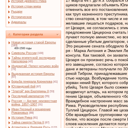
17 марта 44 г. до н.э. собрался 
История Древнего Рима
щиков предлагали объявить Юли
История стран мира
отменить все его постановления,
Рыцари
как труп казненного преступника
Историческое
ство сенаторов, в том числе и н
Адмиралы
желавшие лишаться подарков, н
от Цезаря, не согласились с эт
предложение Цицерона считать 
Категории раздела
лучают полную амнистию, но вс
сделанные убитым диктатором, 
Новая история старой Европы
Это решение сената ободрило б
[183]
400-1500 годы
ря - Марка Антония и Эмилия Л
Символы России
[100]
консула. Как таковой, он захват
Тайны египетской экспедиции
Цезаря он произнес речь о поко
Наполеона
[42]
его завещание, согласно которо
Индокитай: Пепел четырех войн
дане и ветераны получали по 30
[72]
рекой Тибром, принадлежавшие 
Выдуманная история Европы
[67]
стью народа. Возбуждение толпы
Борьба генерала Корнилова
[41]
зорван некий Врут, которого соб
Ютландский бой
убийц. Тело Цезаря было сожже
[87]
“Златой” век Екатерины II
воздвигнут алтарь, на котором
[53]
гению Цезаря, объявленного <б
Последний император
[55]
Враждебное настроение масс за
Россия — Англия: неизвестная
война, 1857–1907
[31]
Рима. Руководителем республик
Иван Грозный и воцарение
Туллий Цицерон. Главой же цез
Романовых
[89]
Обе враждебные группировки чу
История Рима
[81]
более, что вскоре после смерти
Тайна смерти Петра II
[67]
слоев населения делается попу
Атлантида и Древняя Русь
[127]