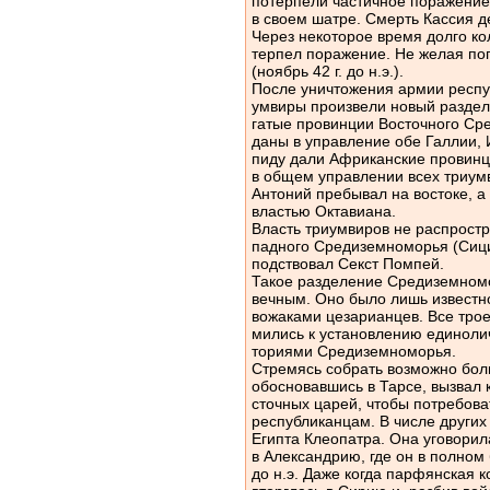
потерпели частичное поражение
в своем шатре. Смерть Кассия д
Через некоторое время долго ко
терпел поражение. Не желая поп
(ноябрь 42 г. до н.э.).
После уничтожения армии респу
умвиры произвели новый раздел 
гатые провинции Восточного Ср
даны в управление обе Галлии,
пиду дали Африканские провинц
в общем управлении всех триумв
Антоний пребывал на востоке, а
властью Октавиана.
Власть триумвиров не распростр
падного Средиземноморья (Сицил
подствовал Секст Помпей.
Такое разделение Средиземномо
вечным. Оно было лишь известн
вожаками цезарианцев. Все трое
мились к установлению единолич
ториями Средиземноморья.
Стремясь собрать возможно бол
обосновавшись в Тарсе, вызвал 
сточных царей, чтобы потребова
республиканцам. В числе других
Египта Клеопатра. Она уговорил
в Александрию, где он в полном 
до н.э. Даже когда парфянская ко